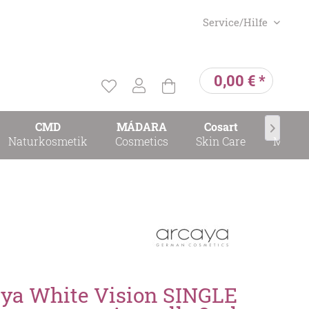
Service/Hilfe
0,00 € *
CMD
MÁDARA
Cosart
Cosar

Naturkosmetik
Cosmetics
Skin Care
Make-
aya White Vision SINGLE