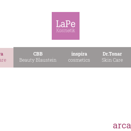
ya
CBB
inspira
Dr.Tonar
are
Beauty Blaustein
cosmetics
Skin Care
arc