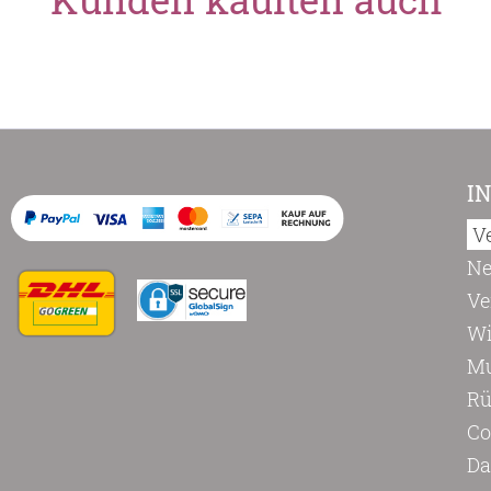
I
V
Ne
Ve
Wi
Mu
Rü
Co
Da