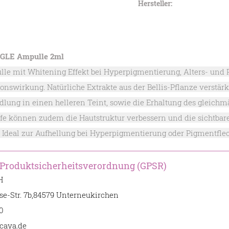
Hersteller:
NGLE Ampulle 2ml
lle mit Whitening Effekt bei Hyperpigmentierung, Alters- und 
ionswirkung. Natürliche Extrakte aus der Bellis-Pflanze verstär
lung in einen helleren Teint, sowie die Erhaltung des gleichm
fe können zudem die Hautstruktur verbessern und die sichtbar
 Ideal zur Aufhellung bei Hyperpigmentierung oder Pigmentfleck
 Produktsicherheitsverordnung (GPSR)
H
se-Str. 7b,84579 Unterneukirchen
0
rcaya.de