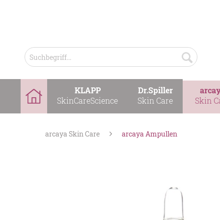
KLAPP
Dr.Spiller
arca
SkinCareScience
Skin Care
Skin C
arcaya Skin Care
arcaya Ampullen