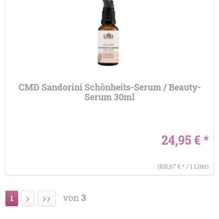
CMD Sandorini Schönheits-Serum / Beauty-
Serum 30ml
24,95 € *
(831,67 € * / 1 Liter)
von
3
1