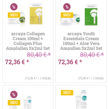
NEU
NEU
arcaya Collagen
arcaya Youth
Cream 100ml +
Essentials Cream
Collagen Plus
100ml + Aloe Vera
Amplullen 5x2ml Set
Ampullen 5x2ml Set
80,40 € *
80,40 € *
72,36 € *
72,36 € *
(72,36 € * / 1 Stück)
(72,36 € * / 1 Stück)
NEU
NEU