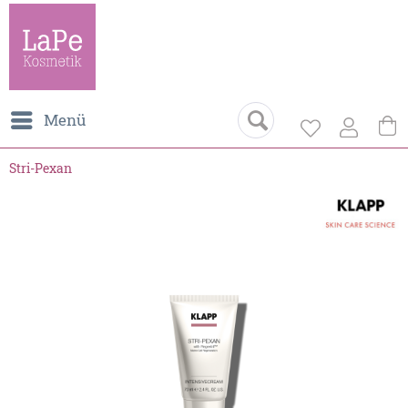
Menü
Stri-Pexan