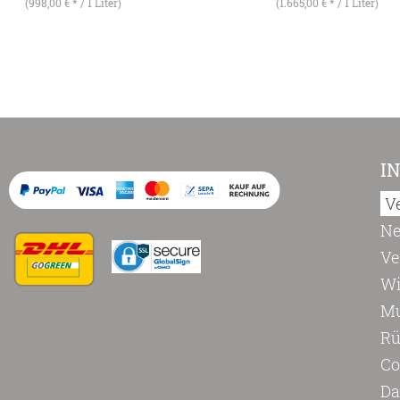
(998,00 € * / 1 Liter)
(1.665,00 € * / 1 Liter)
I
V
Ne
Ve
Wi
Mu
Rü
Co
Da