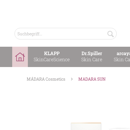
KLAPP
Dr.Spiller
arcay
SkinCareScience
Skin Care
Skin Ca
MÁDARA Cosmetics
MADARA SUN