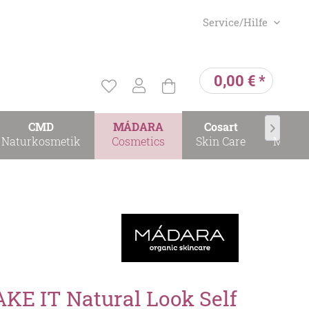
Service/Hilfe
0,00 € *
CMD
MÁDARA
Cosart
Cosar

Naturkosmetik
Cosmetics
Skin Care
Make-
E IT Natural Look Self