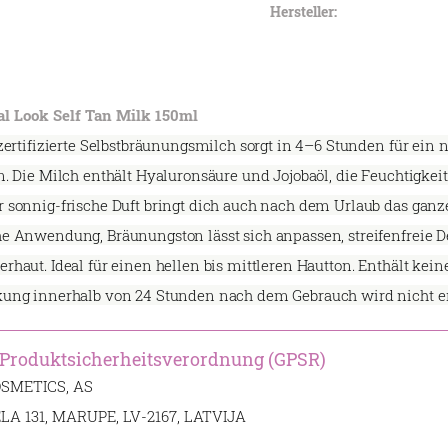
Hersteller:
 Look Self Tan Milk 150ml
ertifizierte Selbstbräunungsmilch sorgt in 4–6 Stunden für ein 
. Die Milch enthält Hyaluronsäure und Jojobaöl, die Feuchtigkei
sonnig-frische Duft bringt dich auch nach dem Urlaub das ganze
 Anwendung, Bräunungston lässt sich anpassen, streifenfreie De
aut. Ideal für einen hellen bis mittleren Hautton. Enthält keine
ung innerhalb von 24 Stunden nach dem Gebrauch wird nicht e
 Produktsicherheitsverordnung (GPSR)
OSMETICS, AS
IELA 131, MARUPE, LV-2167, LATVIJA