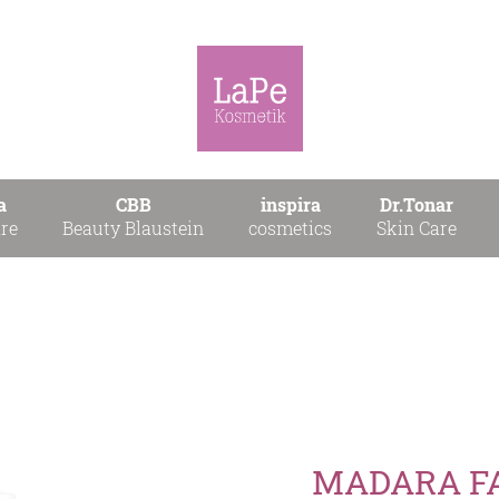
a
CBB
inspira
Dr.Tonar
re
Beauty Blaustein
cosmetics
Skin Care
MADARA FAK