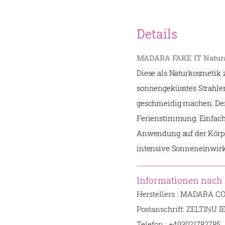
Details
MADARA FAKE IT Natural
Diese als Naturkosmetik z
sonnengeküsstes Strahlen
geschmeidig machen. Der 
Ferienstimmung. Einfache
Anwendung auf der Körperh
intensive Sonneneinwirk
Informationen nach
Herstellers : MADARA C
Postanschrift: ZELTIŅU 
Telefon : +493021782785