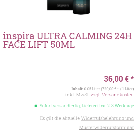
inspira ULTRA CALMING 24H
FACE LIFT 50ML
36,00 € *
Inhalt:
0.05 Liter (720,00 € * / 1 Liter)
inkl. MwSt.
zzgl. Versandkosten
Sofort versandfertig, Lieferzeit ca. 2-3 Werktage
Es gilt die aktuelle
Widerrufsbelehrung und
Musterwiderrufsformular